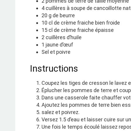
2 pommes de terre de taille moyenne
4 cuillères à soupe de cancoillotte na
20 g de beurre
10 cl de crème fraiche bien froide
15 cl de crème fraiche épaisse
2 cuillères d’huile
1 jaune d’œuf
Sel et poivre
Instructions
Coupez les tiges de cresson le lavez et
Éplucher les pommes de terre et coup
Dans une casserole faite chauffer votr
Ajoutez les pommes de terre bien essu
salez et poivrez.
Versez 1.5 d’eau et laisser cuire sur 
Une fois le temps écoulé laissez repos