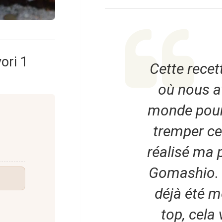
vori
1
Cette recet
où nous a
monde pour l
tremper ce
réalisé ma 
Gomashio. B
déjà été m
top, cela