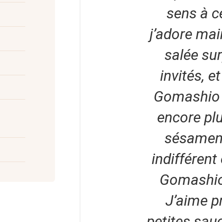
sens à c
j’adore mai
salée su
invités, e
Gomashio 
encore pl
sésamene
indifférent
Gomashio 
J’aime p
petites sau