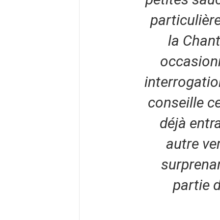
particulièr
la Chan
occasion
interrogatio
conseille ce
déjà entr
autre ve
surprenan
partie d