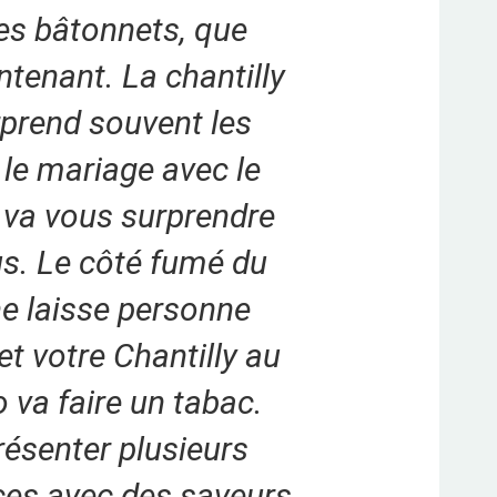
es bâtonnets, que
ntenant. La chantilly
rprend souvent les
t le mariage avec le
va vous surprendre
us. Le côté fumé du
 laisse personne
 et votre Chantilly au
va faire un tabac.
résenter plusieurs
ces avec des saveurs