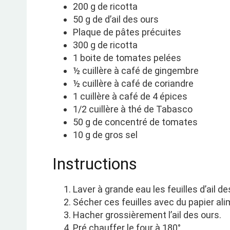
200 g de ricotta
50 g de d’ail des ours
Plaque de pâtes précuites
300 g de ricotta
1 boite de tomates pelées
½ cuillère à café de gingembre
½ cuillère à café de coriandre
1 cuillère à café de 4 épices
1/2 cuillère à thé de Tabasco
50 g de concentré de tomates
10 g de gros sel
Instructions
Laver à grande eau les feuilles d’ail de
Sécher ces feuilles avec du papier ali
Hacher grossièrement l’ail des ours.
Pré chauffer le four à 180°