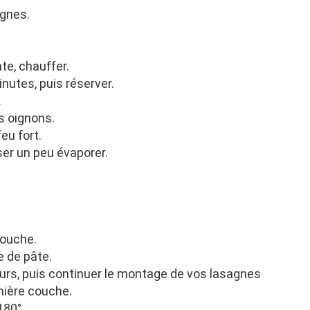
agnes.
te, chauffer.
inutes, puis réserver.
.
es oignons.
eu fort.
er un peu évaporer.
couche.
 de pâte.
s ours, puis continuer le montage de vos lasagnes
nière couche.
180°